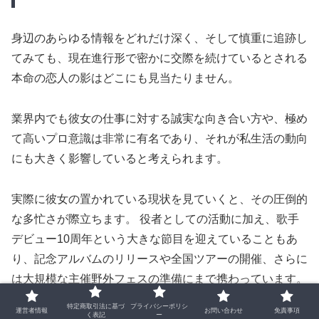
身辺のあらゆる情報をどれだけ深く、そして慎重に追跡し
てみても、現在進行形で密かに交際を続けているとされる
本命の恋人の影はどこにも見当たりません。
業界内でも彼女の仕事に対する誠実な向き合い方や、極め
て高いプロ意識は非常に有名であり、それが私生活の動向
にも大きく影響していると考えられます。
実際に彼女の置かれている現状を見ていくと、その圧倒的
な多忙さが際立ちます。 役者としての活動に加え、歌手
デビュー10周年という大きな節目を迎えていることもあ
り、記念アルバムのリリースや全国ツアーの開催、さらに
は大規模な主催野外フェスの準備にまで携わっています。
特定商取引法に基づ
プライバシーポリシ
運営者情報
お問い合わせ
免責事項
く表記
ー
テレビ番組への定期的な出演や、年末に控える大型ミュー