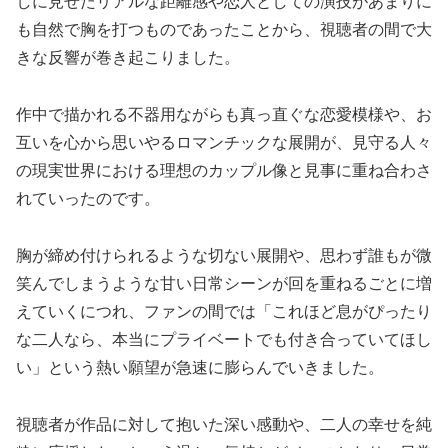
しに見せたリアルな距離感や恋人としての演技があまりに
も自然で胸を打つものであったことから、視聴者の間で大
きな反響が巻き起こりました。
作中で描かれる不器用ながらも真っ直ぐな恋愛模様や、お
互いを心から思いやるロマンチックな展開が、見守る人々
の現実世界における理想のカップル像と見事に重ね合わさ
れていったのです。
胸が締め付けられるような切ない展開や、思わず誰もが微
笑んでしまうような甘い日常シーンが回を重ねるごとに増
えていくにつれ、ファンの間では「これほど息がぴったり
な二人なら、本当にプライベートでも付き合っていてほし
い」という熱い願望が急速に膨らんでいきました。
視聴者が作品に対して抱いた深い感動や、二人の幸せを純