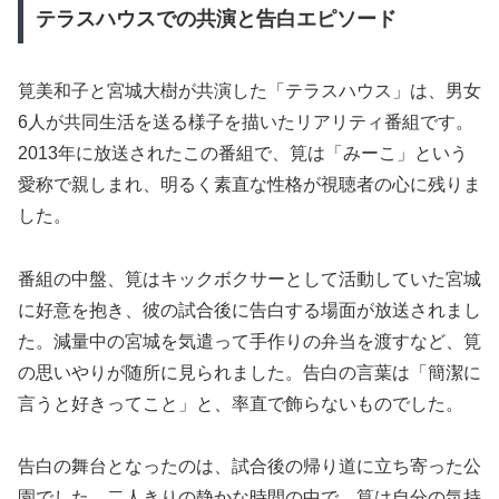
テラスハウスでの共演と告白エピソード
筧美和子と宮城大樹が共演した「テラスハウス」は、男女
6人が共同生活を送る様子を描いたリアリティ番組です。
2013年に放送されたこの番組で、筧は「みーこ」という
愛称で親しまれ、明るく素直な性格が視聴者の心に残りま
した。
番組の中盤、筧はキックボクサーとして活動していた宮城
に好意を抱き、彼の試合後に告白する場面が放送されまし
た。減量中の宮城を気遣って手作りの弁当を渡すなど、筧
の思いやりが随所に見られました。告白の言葉は「簡潔に
言うと好きってこと」と、率直で飾らないものでした。
告白の舞台となったのは、試合後の帰り道に立ち寄った公
園でした。二人きりの静かな時間の中で、筧は自分の気持