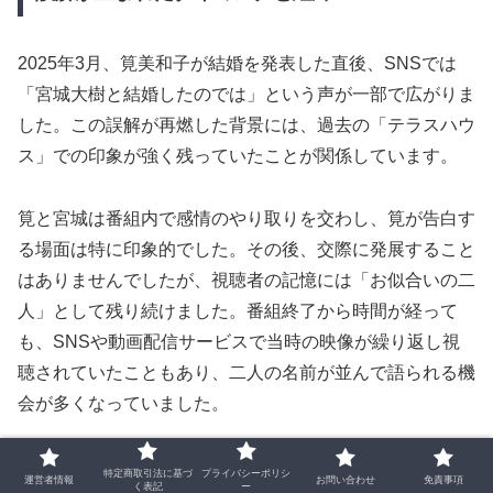
2025年3月、筧美和子が結婚を発表した直後、SNSでは
「宮城大樹と結婚したのでは」という声が一部で広がりま
した。この誤解が再燃した背景には、過去の「テラスハウ
ス」での印象が強く残っていたことが関係しています。
筧と宮城は番組内で感情のやり取りを交わし、筧が告白す
る場面は特に印象的でした。その後、交際に発展すること
はありませんでしたが、視聴者の記憶には「お似合いの二
人」として残り続けました。番組終了から時間が経って
も、SNSや動画配信サービスで当時の映像が繰り返し視
聴されていたこともあり、二人の名前が並んで語られる機
会が多くなっていました。
筧の結婚相手がすぐに明かされなかったことも、誤解を助
特定商取引法に基づ
プライバシーポリシ
運営者情報
お問い合わせ
免責事項
く表記
ー