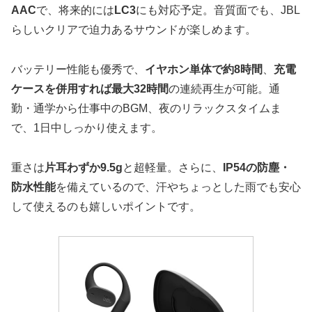
AAC
で、将来的には
LC3
にも対応予定。音質面でも、JBL
らしいクリアで迫力あるサウンドが楽しめます。
バッテリー性能も優秀で、
イヤホン単体で約8時間
、
充電
ケースを併用すれば最大32時間
の連続再生が可能。通
勤・通学から仕事中のBGM、夜のリラックスタイムま
で、1日中しっかり使えます。
重さは
片耳わずか9.5g
と超軽量。さらに、
IP54の防塵・
防水性能
を備えているので、汗やちょっとした雨でも安心
して使えるのも嬉しいポイントです。