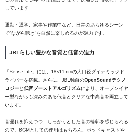
しています。
通勤・通学、家事や作業中など、日常のあらゆるシーン
で“ながら聴き”を自然に楽しめるのが魅力です。
JBLらしい豊かな音質と低音の迫力
「Sense Lite」には、18×11mmの大口径ダイナミックド
ライバーを搭載。さらに、JBL独自の
OpenSoundテクノ
ロジー
と
低音ブーストアルゴリズム
により、オープンイヤ
ー型ながらも深みのある低音とクリアな中高音を両立して
います。
音漏れを抑えつつ、しっかりとした音の輪郭を感じられる
ので、BGMとしての使用はもちろん、ポッドキャストや