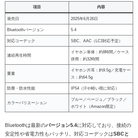
項目
内容
発売日
2025年6月26日
Bluetoothバージョン
5.4
対応コーデック
SBC、AAC（LC3対応予定）
イヤホン単体：約8時間／ケース
連続再生時間
併用：約32時間
イヤホン片耳：約9.5g／充電ケー
重量
ス：約64.5g
防塵・防水性能
IP54（汗や軽い雨に対応）
ブルー／ベージュ／ブラック／
カラーバリエーション
ホワイト（Amazon限定）
Bluetoothは最新の
バージョン5.4
に対応しており、接続の
安定性や省電力性もバッチリ。対応コーデックは
SBCと