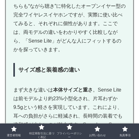
ちらも“ながら聴き”に特化したオープンイヤー型の
完全ワイヤレスイヤホンですが、実際に使い比べ
てみると、それぞれに個性があります。ここで
は、両モデルの違いをわかりやすく比較しなが
ら、「Sense Lite」がどんな人にフィットするの
かを探っていきます。
サイズ感と装着感の違い
まず大きな違いは
本体サイズと重さ
。Sense Lite
は前モデルより約23%小型化され、片耳わずか
9.5gという軽さを実現しています。これにより、
耳への負担がさらに軽減され、長時間の装着でも
違和感が少ないのが魅力です。Soundgear Sense
も快適ではありますが、ややボリューム感がある
特定商取引法に基づ
プライバシーポリシ
運営者情報
お問い合わせ
免責事項
く表記
ー