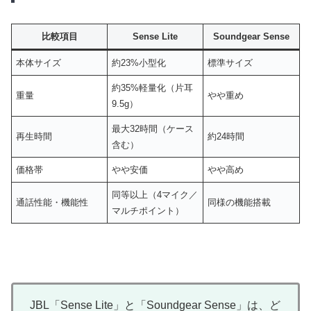
比較項目
Sense Lite
Soundgear Sense
本体サイズ
約23%小型化
標準サイズ
約35%軽量化（片耳
重量
やや重め
9.5g）
最大32時間（ケース
再生時間
約24時間
含む）
価格帯
やや安価
やや高め
同等以上（4マイク／
通話性能・機能性
同様の機能搭載
マルチポイント）
JBL「Sense Lite」と「Soundgear Sense」は、ど