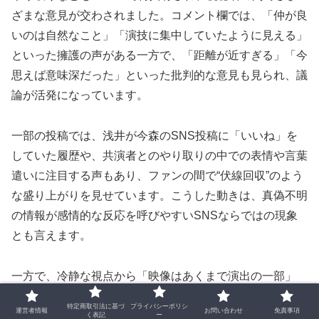
ざまな意見が交わされました。コメント欄では、「仲が良
いのは自然なこと」「演技に集中していたように見える」
といった擁護の声がある一方で、「距離が近すぎる」「今
思えば意味深だった」といった批判的な意見も見られ、議
論が活発になっています。
一部の投稿では、浅井が今森のSNS投稿に「いいね」を
していた履歴や、共演者とのやり取りの中での表情や言葉
遣いに注目する声もあり、ファンの間で“伏線回収”のよう
な盛り上がりを見せています。こうした動きは、真偽不明
の情報が感情的な反応を呼びやすいSNSならではの現象
とも言えます。
一方で、冷静な視点から「映像はあくまで演出の一部」
「共演者同士の信頼関係を疑うのは早計」とする意見もあ
特定商取引法に基づ
プライバシーポリシ
運営者情報
お問い合わせ
免責事項
り、視聴者の受け止め方には大きな幅があります。SNS
く表記
ー