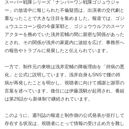
スーパー戦隊シリーズ「ナンバーワン戦隊ゴジュウジャ
ー」の放送中に報じられた不倫疑惑は、出演者の交代劇と
重なったことで大きな注目を集めました。報道では、ゴジ
ュウユニコーン役の今森茉耶と、ゴジュウウルフのスーツ
アクターを務めていた浅井宏輔の間に親密な関係があった
とされ、その関係が浅井の家庭内に波紋を広げ、事務所へ
の報告やトラブルに発展したと伝えられています。
一方で、制作元の東映は浅井宏輔の降板理由を「持病の悪
化」と公式に説明しています。浅井自身もSNSで腰の持
病が再発したことを明かし、視聴者に向けて感謝と謝罪の
言葉を述べています。後任には伊藤茂騎が起用され、番組
は第29話から新体制で継続されています。
このように、週刊誌の報道と制作側の公式発表が並行して
存在する状況は、視聴者にとって情報の受け止め方を難し