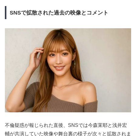
SNSで拡散された過去の映像とコメント
不倫疑惑が報じられた直後、SNSでは今森茉耶と浅井宏
輔が共演していた映像や舞台裏の様子が次々と拡散されま