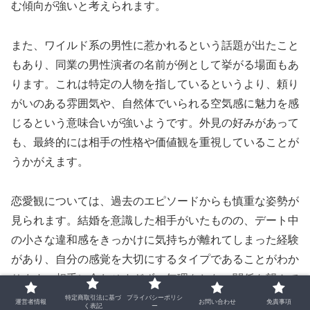
む傾向が強いと考えられます。
また、ワイルド系の男性に惹かれるという話題が出たこと
もあり、同業の男性演者の名前が例として挙がる場面もあ
ります。これは特定の人物を指しているというより、頼り
がいのある雰囲気や、自然体でいられる空気感に魅力を感
じるという意味合いが強いようです。外見の好みがあって
も、最終的には相手の性格や価値観を重視していることが
うかがえます。
恋愛観については、過去のエピソードからも慎重な姿勢が
見られます。結婚を意識した相手がいたものの、デート中
の小さな違和感をきっかけに気持ちが離れてしまった経験
があり、自分の感覚を大切にするタイプであることがわか
ります。相手に合わせすぎず、無理をしない関係を望んで
いる点も特徴的です。
特定商取引法に基づ
プライバシーポリシ
運営者情報
お問い合わせ
免責事項
く表記
ー