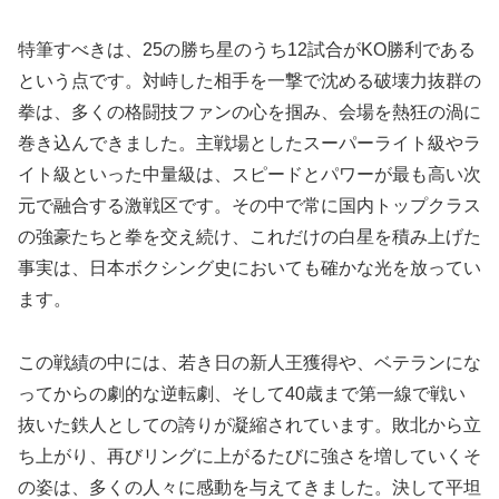
特筆すべきは、25の勝ち星のうち12試合がKO勝利である
という点です。対峙した相手を一撃で沈める破壊力抜群の
拳は、多くの格闘技ファンの心を掴み、会場を熱狂の渦に
巻き込んできました。主戦場としたスーパーライト級やラ
イト級といった中量級は、スピードとパワーが最も高い次
元で融合する激戦区です。その中で常に国内トップクラス
の強豪たちと拳を交え続け、これだけの白星を積み上げた
事実は、日本ボクシング史においても確かな光を放ってい
ます。
この戦績の中には、若き日の新人王獲得や、ベテランにな
ってからの劇的な逆転劇、そして40歳まで第一線で戦い
抜いた鉄人としての誇りが凝縮されています。敗北から立
ち上がり、再びリングに上がるたびに強さを増していくそ
の姿は、多くの人々に感動を与えてきました。決して平坦