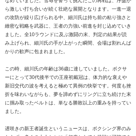
なめていました。雪辱を誓って挑んだこの再戦は、序盤か
ら激しい打ち合いが続く壮絶な展開となります。一進一退
の攻防が繰り広げられる中、細川氏は持ち前の粘り強さと
緻密な戦略を武器に、王者の力強い前進を封じ込めていき
ました。全10ラウンドに及ぶ激闘の末、判定の結果が読
み上げられ、細川氏の手が上がった瞬間、会場は割れんば
かりの歓声に包まれました。
この時、細川氏の年齢は36歳に達していました。ボクサ
ーにとって30代後半での王座初戴冠は、体力的な衰えや
新旧交代の波を考えると極めて異例の快挙です。何度も挫
折を味わいながらも、夢を諦めずにリングに立ち続けた末
に掴み取ったベルトは、単なる勝敗以上の重みを持ってい
ました。
遅咲きの新王者誕生というニュースは、ボクシング界のみ