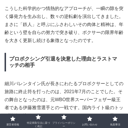
こうした科学的かつ情熱的なアプローチが、一瞬の隙を突
く爆発力を生み出し、数々の逆転劇を演出してきました。
まさに「鉄人」と呼ぶにふさわしいその肉体と精神は、年
齢という壁を自らの努力で突き破り、ボクサーの限界年齢
を大きく更新し続ける象徴となったのです。
プロボクシング引退を決意した理由とラストマ
ッチの相手
細川バレンタイン氏が長きにわたるプロボクサーとしての
旅路に終止符を打ったのは、2021年7月のことでした。そ
の舞台となったのは、元WBO世界スーパーフェザー級王
者である伊藤雅雪選手との一戦です。国内ライト級のトッ
プ戦線で注目を集めたこのサバイバルマッチが、結果とし
て彼のラストマッチとなりました。
特定商取引法に基づ
プライバシーポリシ
運営者情報
お問い合わせ
免責事項
く表記
ー