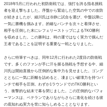
2018年5月に行われた初防衛戦では、強打を誇る指名挑戦
者を迎え撃ちました。序盤から緊迫した空気の中での攻防
が続きましたが、細川氏は冷静に試合を運び、中盤以降に
一気に勝機を掴みます。的確なパンチを次々と着弾させ、
相手を圧倒した末にレフェリーストップによるTKO勝利
を収めました。この勝利は、時の運ではなく実力で掴んだ
王者であることを証明する重要な一戦となりました。
さらに特筆すべきは、同年12月に行われた2度目の防衛戦
です。多くのファンが手に汗を握る熱戦を予想する中、細
川氏は開始直後から圧倒的な集中力を見せました。ゴング
とともに一気に距離を詰めると、凄まじい破壊力を持つパ
ンチで相手を圧倒。わずか1ラウンドでのTKO勝利とい
う、衝撃的な結末で幕を閉じました。この圧倒的なパフォ
ーマンスは、ベテランでありながらさらに進化を続ける彼
の底知れぬ実力を世に知らしめることとなります。