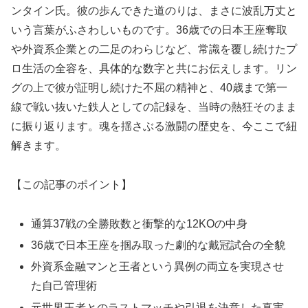
ンタイン氏。彼の歩んできた道のりは、まさに波乱万丈と
いう言葉がふさわしいものです。36歳での日本王座奪取
や外資系企業との二足のわらじなど、常識を覆し続けたプ
ロ生活の全容を、具体的な数字と共にお伝えします。リン
グの上で彼が証明し続けた不屈の精神と、40歳まで第一
線で戦い抜いた鉄人としての記録を、当時の熱狂そのまま
に振り返ります。魂を揺さぶる激闘の歴史を、今ここで紐
解きます。
【この記事のポイント】
通算37戦の全勝敗数と衝撃的な12KOの中身
36歳で日本王座を掴み取った劇的な戴冠試合の全貌
外資系金融マンと王者という異例の両立を実現させ
た自己管理術
元世界王者とのラストマッチや引退を決意した真実