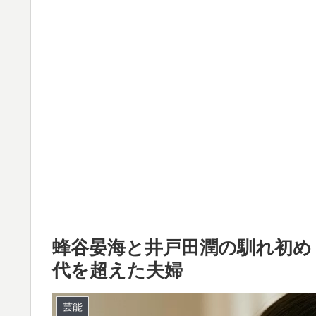
蜂谷晏海と井戸田潤の馴れ初め
代を超えた夫婦
芸能