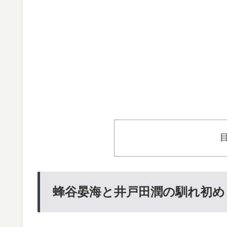
蜂谷晏海と井戸田潤の馴れ初め