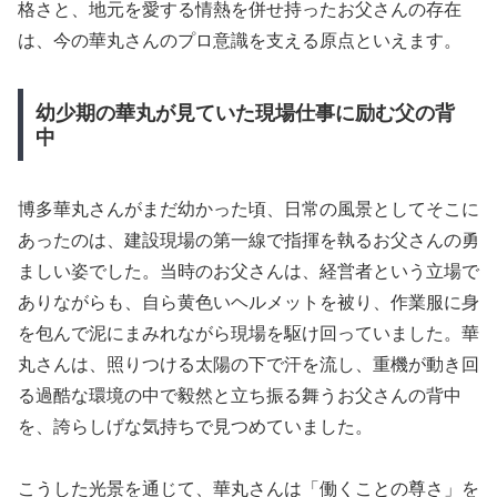
格さと、地元を愛する情熱を併せ持ったお父さんの存在
は、今の華丸さんのプロ意識を支える原点といえます。
幼少期の華丸が見ていた現場仕事に励む父の背
中
博多華丸さんがまだ幼かった頃、日常の風景としてそこに
あったのは、建設現場の第一線で指揮を執るお父さんの勇
ましい姿でした。当時のお父さんは、経営者という立場で
ありながらも、自ら黄色いヘルメットを被り、作業服に身
を包んで泥にまみれながら現場を駆け回っていました。華
丸さんは、照りつける太陽の下で汗を流し、重機が動き回
る過酷な環境の中で毅然と立ち振る舞うお父さんの背中
を、誇らしげな気持ちで見つめていました。
こうした光景を通じて、華丸さんは「働くことの尊さ」を