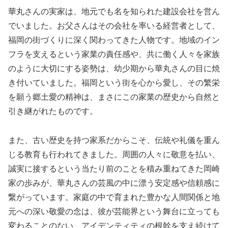
華丸さんの実家は、地元でも名を知られた建設会社を営ん
でいました。お父さんはその会社を率いる経営者として、
福岡の街づくりに深く関わってきた人物です。地域のイン
フラを支えるという家業の責任感や、共に働く人々を家族
のように大切にする姿勢は、幼少期から華丸さんの目に焼
き付いていました。福岡という街を心から愛し、その繁栄
を願う郷土愛の精神は、まさにこの家業の歴史から自然と
引き継がれたものです。
また、古い歴史を持つ家系だからこそ、伝統や礼儀を重ん
じる教育も行われてきました。周囲の人々に敬意を払い、
誠実に接するという当たり前のことを積み重ねてきた岡崎
家の歩みが、華丸さんの芸風の中に漂う安定感や信頼感に
繋がっています。家庭の中で育まれた豊かな人間関係と地
元への深い敬愛の念は、彼が芸能界という舞台に立っても
変わることのない、アイデンティティの根幹を支え続けて