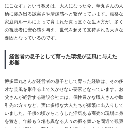
にこなす」という教えは、大人になった今、華丸さんの人
柄に滲み出る誠実さや清潔感へと繋がっています。厳格な
家庭内ルールによって育まれた真っ直ぐな生き方が、多く
の視聴者に安心感を与え、世代を超えて支持される大きな
要因となっているのです。
経営者の息子として育った環境が芸風に与えた
影響
博多華丸さんが経営者の息子として育った経験は、その多
才な芸風を形作る上で欠かせない要素となっています。お
父さんが経営する建設会社には、個性豊かな職人さんや取
引先の方々など、実に多様な大人たちが頻繁に出入りして
いました。子供の頃からこうした活気ある商売の現場に身
を置き、年齢も立場も異なる人々の振る舞いを間近で観察