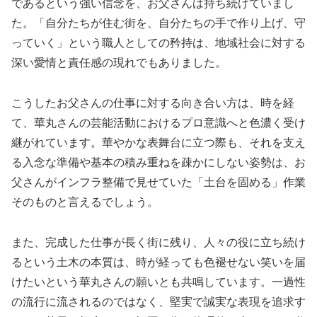
であるという強い信念を、お父さんは持ち続けていまし
た。「自分たちが住む街を、自分たちの手で作り上げ、守
っていく」という職人としての矜持は、地域社会に対する
深い愛情と責任感の現れでもありました。
こうしたお父さんの仕事に対する向き合い方は、時を経
て、華丸さんの芸能活動におけるプロ意識へと色濃く受け
継がれています。華やかな表舞台に立つ際も、それを支え
る入念な準備や基本の積み重ねを疎かにしない姿勢は、お
父さんがインフラ整備で見せていた「土台を固める」作業
そのものと言えるでしょう。
また、完成した仕事が長く街に残り、人々の役に立ち続け
るという土木の本質は、時が経っても色褪せない笑いを届
けたいという華丸さんの願いとも共鳴しています。一過性
の流行に流されるのではなく、堅実で誠実な表現を追求す