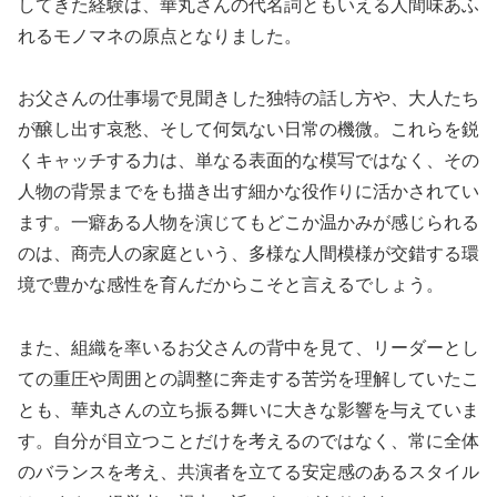
してきた経験は、華丸さんの代名詞ともいえる人間味あふ
れるモノマネの原点となりました。
お父さんの仕事場で見聞きした独特の話し方や、大人たち
が醸し出す哀愁、そして何気ない日常の機微。これらを鋭
くキャッチする力は、単なる表面的な模写ではなく、その
人物の背景までをも描き出す細かな役作りに活かされてい
ます。一癖ある人物を演じてもどこか温かみが感じられる
のは、商売人の家庭という、多様な人間模様が交錯する環
境で豊かな感性を育んだからこそと言えるでしょう。
また、組織を率いるお父さんの背中を見て、リーダーとし
ての重圧や周囲との調整に奔走する苦労を理解していたこ
とも、華丸さんの立ち振る舞いに大きな影響を与えていま
す。自分が目立つことだけを考えるのではなく、常に全体
のバランスを考え、共演者を立てる安定感のあるスタイル