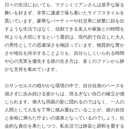
日々の生活においても、マクシミリアンさんは派手な振る
舞いを好まず、非常に謙虚で落ち着いたライフスタイルを
貫いています。豪華なパーティーや社交界に頻繁に顔を出
すような生活ではなく、信頼できる友人や家族との時間を
何よりも大切にするという選択は、現代的で自立した大人
の男性としての思慮深さを物語っています。物質的な豊か
さや地位を誇示することよりも、自分らしくいられる時間
や心の充実を優先する彼の生き方は、多くのファンから静
かな支持を集めています。
ロサンゼルスの穏やかな環境の中で、自分自身のペースを
崩さずに歩み続ける姿からは、揺るぎない自己の確立が感
じられます。偉大な両親の影に隠れるのではなく、一人の
人間として人生を丁寧に積み重ねていることが、彼の自信
と余裕に満ちた佇まいの源泉となっているのでしょう。社
会的な責任を果たしつつ、私生活では静寂と調和を愛する