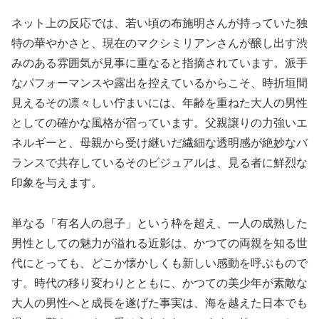
ネット上の反応では、若い頃の布施明さんが持っていた独
特の華やかさと、現在のマクシミリアンさんが醸し出す渋
みのある雰囲気が見事に重なると指摘されています。派手
なパフォーマンスや露出を控えているからこそ、時折垣間
見えるその凛々しい佇まいには、年齢を重ねた大人の男性
としての確かな風格が宿っています。父親譲りの力強いエ
ネルギーと、母親から受け継いだ繊細な透明感が絶妙なバ
ランスで共存しているそのビジュアルは、見る者に鮮烈な
印象を与えます。
単なる「有名人の息子」という枠を超え、一人の成熟した
男性としての魅力が溢れる近影は、かつての両親を知る世
代にとっても、どこか懐かしくも新しい感動を呼ぶもので
す。時代の移り変わりとともに、かつての美少年が素敵な
大人の男性へと成長を遂げた事実は、海を越えた日本でも