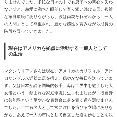
りませんでした。多忙な日々の中でも息子への関心を失わ
ない父と、慈愛に満ちた眼差しで寄り添い続ける母。複雑
な家庭環境にありながらも、彼は両親それぞれから「一人
の人間」として尊重され、豊かな感性を育みながら成長の
階段を登っていきました。
現在はアメリカを拠点に活動する一般人として
の生活
マクシミリアンさんは現在、アメリカのカリフォルニア州
ロサンゼルス近郊に居を構え、穏やかな毎日を送っていま
す。父は日本が誇る国民的歌手、母は世界中を魅了した大
女優という、類まれな家庭環境に生まれましたが、彼自身
は芸能界という華やかな表舞台に身を置く道を選びません
でした。二世有名人として常に注目を浴びる立場にありな
がら、あえて一人の市民として自立した道を歩むことを決