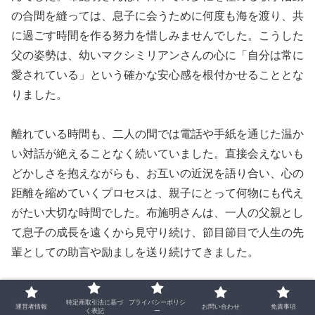
の合間を縫っては、息子に会うために何度も海を渡り、共
に過ごす時間を作る努力を惜しみませんでした。こうした
父の姿勢は、幼いマクシミリアンさんの心に「自分は常に
愛されている」という確かな安心感を根付かせることとな
りました。
離れている時間も、二人の間では電話や手紙を通じた温か
い対話が絶えることなく続いていました。直接会えないも
どかしさを抱えながらも、お互いの近況を語り合い、心の
距離を縮めていくプロセスは、親子にとって何物にも代え
がたい大切な時間でした。布施明さんは、一人の父親とし
て息子の成長を遠くから見守り続け、節目節目で人生の先
輩としての助言や励ましを送り続けてきました。
父親からの変わらぬ深い愛情を真っ直ぐに受けて育ったこ
特定商取引法に基づ
プライバシーポリシ
運営者情報
お問い合わせ
免責事項
とは、現在のマクシミリアンさんの穏やかで誠実な人格形
く表記
ー