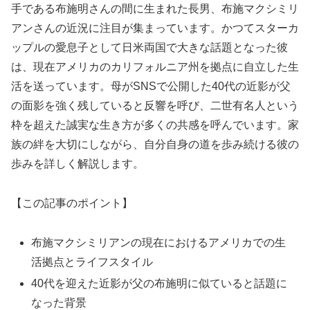
手である布施明さんの間に生まれた長男、布施マクシミリ
アンさんの近況に注目が集まっています。かつてスターカ
ップルの愛息子として日米両国で大きな話題となった彼
は、現在アメリカのカリフォルニア州を拠点に自立した生
活を送っています。母がSNSで公開した40代の近影が父
の面影を強く残していると反響を呼び、二世有名人という
枠を超えた誠実な生き方が多くの共感を呼んでいます。家
族の絆を大切にしながら、自分自身の道を歩み続ける彼の
歩みを詳しく解説します。
【この記事のポイント】
布施マクシミリアンの現在におけるアメリカでの生
活拠点とライフスタイル
40代を迎えた近影が父の布施明に似ていると話題に
なった背景