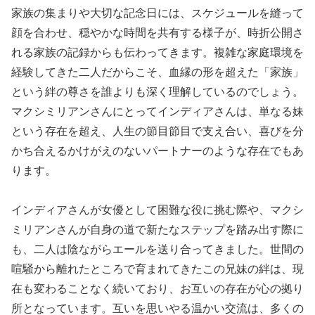
家族の集まりや大切な記念日には、スケジュールを縫って
顔を合わせ、穏やかな時間を共有する様子が、時折公開さ
れる家族の記録からも伝わってきます。複雑な家庭環境を
経験してきた二人だからこそ、血縁の形を超えた「家族」
という絆の尊さを誰よりも深く理解しているのでしょう。
マクシミリアンさんにとってインディアさんは、単なる妹
という存在を超え、人生の節目節目で支え合い、喜びを分
かち合えるかけがえのないパートナーのような存在でもあ
ります。
インディアさんが女優として困難な役に挑む際や、マクシ
ミリアンさんが自身の道で新たなステップを踏み出す際に
も、二人は陰ながらエールを送り合ってきました。世間の
喧騒から離れたところで育まれてきたこの兄妹の絆は、現
在も変わることなく続いており、お互いの存在が心の拠り
所となっています。互いを思いやる温かい交流は、多くの