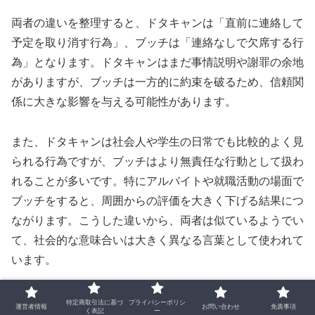
両者の違いを整理すると、ドタキャンは「直前に連絡して
予定を取り消す行為」、ブッチは「連絡なしで欠席する行
為」となります。ドタキャンはまだ事情説明や謝罪の余地
がありますが、ブッチは一方的に約束を破るため、信頼関
係に大きな影響を与える可能性があります。
また、ドタキャンは社会人や学生の日常でも比較的よく見
られる行為ですが、ブッチはより無責任な行動として扱わ
れることが多いです。特にアルバイトや就職活動の場面で
ブッチをすると、周囲からの評価を大きく下げる結果につ
ながります。こうした違いから、両者は似ているようでい
て、社会的な意味合いは大きく異なる言葉として使われて
います。
ブッチと「ばっくれ」の違い
特定商取引法に基づ
プライバシーポリシ
運営者情報
お問い合わせ
免責事項
く表記
ー