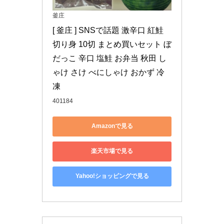
釜庄
[ 釜庄 ] SNSで話題 激辛口 紅鮭 
切り身 10切 まとめ買いセット ぼ
だっこ 辛口 塩鮭 お弁当 秋田 し
ゃけ さけ べにしゃけ おかず 冷
凍
401184
Amazonで見る
楽天市場で見る
Yahoo!ショッピングで見る