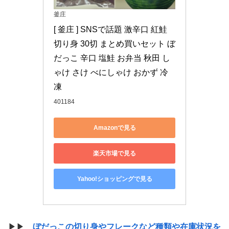
釜庄
[ 釜庄 ] SNSで話題 激辛口 紅鮭 
切り身 30切 まとめ買いセット ぼ
だっこ 辛口 塩鮭 お弁当 秋田 し
ゃけ さけ べにしゃけ おかず 冷
凍
401184
Amazonで見る
楽天市場で見る
Yahoo!ショッピングで見る
▶▶
ぼだっこの切り身やフレークなど種類や在庫状況を