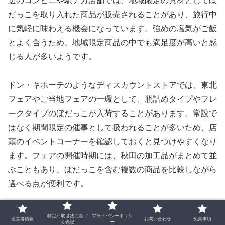
辺のコンビニや駅ナカ店舗では、地域限定の具材としてぼ
だっこを取り入れた商品が販売されることがあり、旅行中
に気軽に味わえる機会になっています。強めの塩気がご飯
とよく合うため、地域限定商品の中でも満足度が高いと感
じる人が多いようです。
ドン・キホーテのようなディスカウントストアでは、東北
フェアやご当地フェアの一環として、瓶詰めタイプやフレ
ークタイプのぼだっこが入荷することがあります。常設で
はなく期間限定の催事として扱われることが多いため、店
頭のイベントコーナーを確認しておくと見つけやすくなり
ます。フェアの開催時期には、秋田の加工品がまとめて並
ぶこともあり、ぼだっこを含む複数の商品を比較しながら
選べる点が便利です。
コンビニやドンキでの取り扱いは、地域性や店舗ごとの判
特定商取引法に基づ
プライバシーポリシ
運営者情報
お問い合わせ
免責事項
く表記
ー