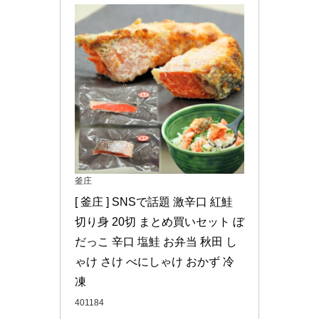
釜庄
[ 釜庄 ] SNSで話題 激辛口 紅鮭 
切り身 20切 まとめ買いセット ぼ
だっこ 辛口 塩鮭 お弁当 秋田 し
ゃけ さけ べにしゃけ おかず 冷
凍
401184