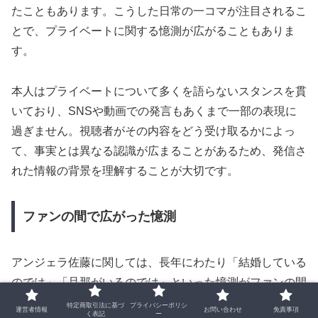
たこともあります。こうした日常の一コマが注目されるこ
とで、プライベートに関する憶測が広がることもありま
す。
本人はプライベートについて多くを語らないスタンスを貫
いており、SNSや動画での発言もあくまで一部の表現に
過ぎません。視聴者がその内容をどう受け取るかによっ
て、事実とは異なる認識が広まることがあるため、発信さ
れた情報の背景を理解することが大切です。
ファンの間で広がった憶測
アンジェラ佐藤に関しては、長年にわたり「結婚している
のでは」「旦那がいるのでは」といった憶測がファンの間
で語られてきました。こうした話題は、本人の発言より
特定商取引法に基づ
プライバシーポリシ
運営者情報
お問い合わせ
免責事項
く表記
ー