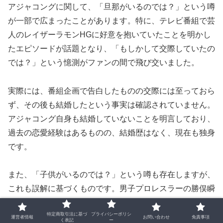
アジャコングに関して、「旦那がいるのでは？」という噂
が一部で広まったことがあります。特に、テレビ番組で芸
人のレイザーラモンHGに好意を抱いていたことを明かし
たエピソードが話題となり、「もしかして交際していたの
では？」という憶測がファンの間で飛び交いました。
実際には、番組企画で告白したものの交際には至っておら
ず、その後も結婚したという事実は確認されていません。
アジャコング自身も結婚していないことを明言しており、
過去の恋愛経験はあるものの、結婚歴はなく、現在も独身
です。
また、「子供がいるのでは？」という噂も存在しますが、
これも誤解に基づくものです。男子プロレスラーの勝俣瞬
馬が幼少期にアジャコングに抱っこされていた写真が残っ
特定商取引法に基づ
プライバシーポリシ
ていたことから、「息子では？」という誤解が生まれたよ
運営者情報
お問い合わせ
免責事項
く表記
ー