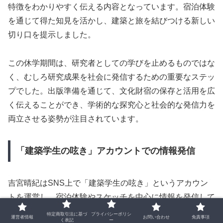
特徴をわかりやすく伝える内容となっています。宿泊体験
を通じて得た知見を活かし、建築と旅を結びつける新しい
切り口を提示しました。
この休学期間は、研究者としての学びを止めるものではな
く、むしろ研究成果を社会に発信するための重要なステッ
プでした。出版準備を通じて、文化財宿の保存と活用を広
く伝えることができ、学術的な探究心と社会的な発信力を
両立させる姿勢が注目されています。
「建築学生の呟き」アカウントでの情報発信
吉宮晴紀はSNS上で「建築学生の呟き」というアカウン
トを運営し、宿泊体験やスケッチを中心に情報を発信して
います。この活動は大学在学中に始まり、建築学生ならで
特定商取引法に基づ
プライバシーポリシ
運営者情報
お問い合わせ
免責事項
く表記
ー