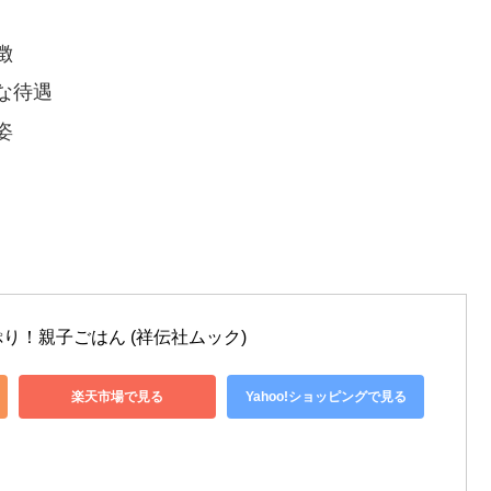
徴
な待遇
姿
り！親子ごはん (祥伝社ムック)
楽天市場で見る
Yahoo!ショッピングで見る