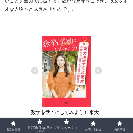
いことを全力で応援する」温かな見守りこそが、彼女を多
才な人物へと成長させたのです。
数学を武器にしてみよう！ 東大
理三・ミス東大が教える、誰で
特定商取引法に基づ
プライバシーポリシ
もできる勉強法
運営者情報
お問い合わせ
免責事項
く表記
ー