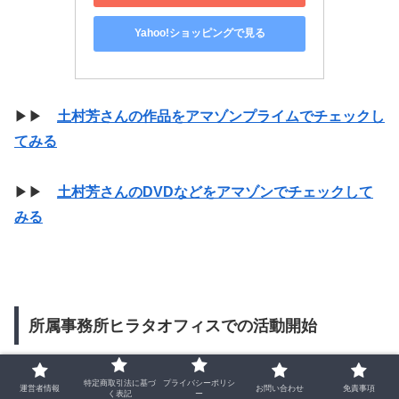
Yahoo!ショッピングで見る
▶▶
土村芳さんの作品をアマゾンプライムでチェックし
てみる
▶▶
土村芳さんのDVDなどをアマゾンでチェックして
みる
所属事務所ヒラタオフィスでの活動開始
土村芳は京都造形芸術大学を卒業後、ヒラタオフィスに所
特定商取引法に基づ
プライバシーポリシ
運営者情報
お問い合わせ
免責事項
く表記
ー