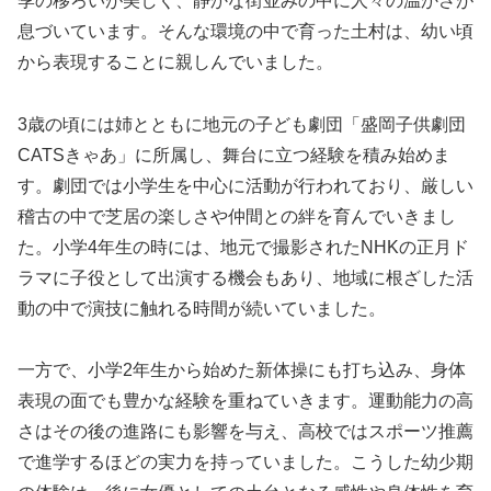
季の移ろいが美しく、静かな街並みの中に人々の温かさが
息づいています。そんな環境の中で育った土村は、幼い頃
から表現することに親しんでいました。
3歳の頃には姉とともに地元の子ども劇団「盛岡子供劇団
CATSきゃあ」に所属し、舞台に立つ経験を積み始めま
す。劇団では小学生を中心に活動が行われており、厳しい
稽古の中で芝居の楽しさや仲間との絆を育んでいきまし
た。小学4年生の時には、地元で撮影されたNHKの正月ド
ラマに子役として出演する機会もあり、地域に根ざした活
動の中で演技に触れる時間が続いていました。
一方で、小学2年生から始めた新体操にも打ち込み、身体
表現の面でも豊かな経験を重ねていきます。運動能力の高
さはその後の進路にも影響を与え、高校ではスポーツ推薦
で進学するほどの実力を持っていました。こうした幼少期