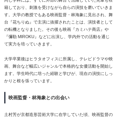
同じ学科には、すでに外部の舞台で活躍していた先輩も在
籍しており、刺激を受けながら自らの演技を磨いていきま
す。大学の教授でもある映画監督・林海象に見出され、舞
台『花ちりぬ』で主演に抜擢されたことは、演技者として
の転機となりました。その後も映画『カミハテ商店』や
『彌勒 MIROKU』などに出演し、学内外での活動を通じ
て実力を培っていきます。
大学卒業後はヒラタオフィスに所属し、テレビドラマや映
画、舞台など幅広いジャンルで本格的な女優活動を開始し
ます。学生時代に培った経験と学びが、現在の演技にしっ
かりと根を張っています。
映画監督・林海象との出会い
土村芳が京都造形芸術大学に在学していた頃、映画監督の