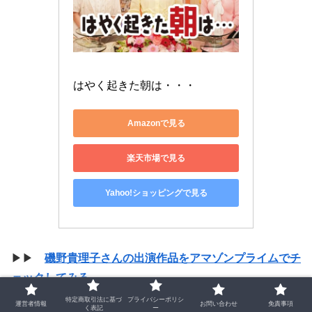
はやく起きた朝は・・・
Amazonで見る
楽天市場で見る
Yahoo!ショッピングで見る
▶▶
磯野貴理子さんの出演作品をアマゾンプライムでチ
ェックしてみる
特定商取引法に基づ
プライバシーポリシ
運営者情報
お問い合わせ
免責事項
く表記
ー