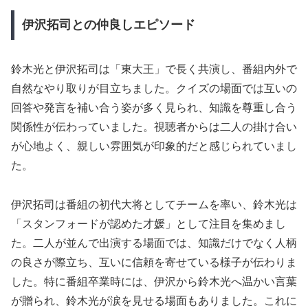
伊沢拓司との仲良しエピソード
鈴木光と伊沢拓司は「東大王」で長く共演し、番組内外で
自然なやり取りが目立ちました。クイズの場面では互いの
回答や発言を補い合う姿が多く見られ、知識を尊重し合う
関係性が伝わっていました。視聴者からは二人の掛け合い
が心地よく、親しい雰囲気が印象的だと感じられていまし
た。
伊沢拓司は番組の初代大将としてチームを率い、鈴木光は
「スタンフォードが認めた才媛」として注目を集めまし
た。二人が並んで出演する場面では、知識だけでなく人柄
の良さが際立ち、互いに信頼を寄せている様子が伝わりま
した。特に番組卒業時には、伊沢から鈴木光へ温かい言葉
が贈られ、鈴木光が涙を見せる場面もありました。これに