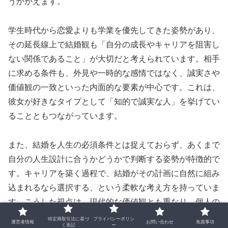
うかがえます。
学生時代から恋愛よりも学業を優先してきた姿勢があり、
その延長線上で結婚観も「自分の成長やキャリアを阻害し
ない関係であること」が大切だと考えられています。相手
に求める条件も、外見や一時的な感情ではなく、誠実さや
価値観の一致といった内面的な要素が中心です。これは、
彼女が好きなタイプとして「知的で誠実な人」を挙げてい
ることともつながっています。
また、結婚を人生の必須条件とは捉えておらず、あくまで
自分の人生設計に合うかどうかで判断する姿勢が特徴的で
す。キャリアを築く過程で、結婚がその計画に自然に組み
込まれるなら選択する、という柔軟な考え方を持っていま
す。こうした視点は、現代的な価値観とも重なり、個人の
生き方を尊重する姿勢として注目されています。
特定商取引法に基づ
プライバシーポリシ
運営者情報
お問い合わせ
免責事項
く表記
ー