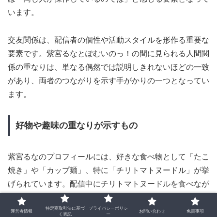
います。
交友関係は、配信者の個性や活動スタイルを形作る重要な
要素です。紫宮るなとぽむいのっ！の間に見られる人間関
係の重なりは、単なる偶然では説明しきれないほどの一致
があり、両者のつながりを示す手がかりの一つとなってい
ます。
好物や趣味の重なりが示すもの
紫宮るなのプロフィールには、好きな食べ物として「たこ
焼き」や「カップ麺」、特に「チリトマトヌードル」が挙
げられています。配信中にチリトマトヌードルを食べなが
ら実況する場面もあり、味へのこだわりや食べ方のクセま
特定商取引法に基づ
プライバシーポリシ
で含めて、視聴者の印象に残るほどの愛着を見せていま
運営者情報
お問い合わせ
免責事項
く表記
ー