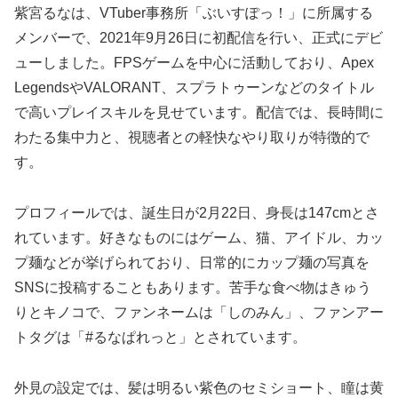
紫宮るなは、VTuber事務所「ぶいすぽっ！」に所属する
メンバーで、2021年9月26日に初配信を行い、正式にデビ
ューしました。FPSゲームを中心に活動しており、Apex
LegendsやVALORANT、スプラトゥーンなどのタイトル
で高いプレイスキルを見せています。配信では、長時間に
わたる集中力と、視聴者との軽快なやり取りが特徴的で
す。
プロフィールでは、誕生日が2月22日、身長は147cmとさ
れています。好きなものにはゲーム、猫、アイドル、カッ
プ麺などが挙げられており、日常的にカップ麺の写真を
SNSに投稿することもあります。苦手な食べ物はきゅう
りとキノコで、ファンネームは「しのみん」、ファンアー
トタグは「#るなぱれっと」とされています。
外見の設定では、髪は明るい紫色のセミショート、瞳は黄