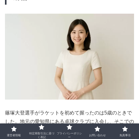
篠塚大登選手がラケットを初めて握ったのは5歳のときで
した。地元の愛知県にある卓球クラブに入会し、そこでの
日々が現在の「天才」と称されるプレースタイルの原点と
特定商取引法に基づ
プライバシーポリシ
運営者情報
お問い合わせ
免責事項
く表記
ー
なっています。最初は遊びの延長のような感覚でスタート