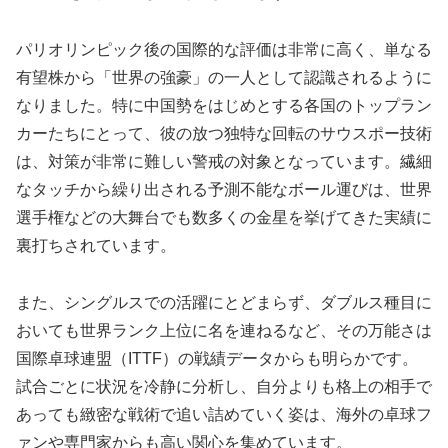
パリオリンピック後の国際的な評価は非常に高く、単なる
有望株から「世界の強豪」の一人として認識されるように
なりました。特に中国勢をはじめとする各国のトップラン
カーたちにとって、彼の放つ独特な回転のサウスポー技術
は、対策が非常に難しい警戒の対象となっています。繊細
なタッチから繰り出される予測不能なボール運びは、世界
選手権などの大舞台でも数多くの金星を挙げてきた実績に
裏打ちされています。
また、シングルスでの活躍にとどまらず、ダブルス種目に
おいても世界ランク上位に名を連ねるなど、その万能さは
国際卓球連盟（ITTF）の戦績データからも明らかです。
試合ごとに状況を冷静に分析し、自分よりも格上の相手で
あっても緻密な戦術で追い詰めていく姿は、海外の卓球フ
ァンや専門家からも高い関心を集めています。