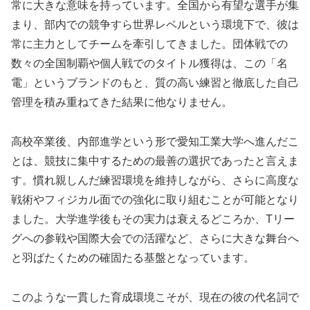
常に大きな意味を持っています。全国から有望な選手が集
まり、部内での競争すら世界レベルという環境下で、彼は
常に主力としてチームを牽引してきました。団体戦での
数々の全国制覇や個人戦でのタイトル獲得は、この「名
電」というブランドのもと、質の高い練習と徹底した自己
管理を積み重ねてきた結果に他なりません。
高校卒業後、内部進学という形で愛知工業大学へ進んだこ
とは、競技に集中するための最善の選択であったと言えま
す。慣れ親しんだ練習環境を維持しながら、さらに高度な
戦術やフィジカル面での強化に取り組むことが可能となり
ました。大学進学後もその実力は衰えるどころか、Tリー
グへの参戦や国際大会での活躍など、さらに大きな舞台へ
と羽ばたくための確固たる基盤となっています。
このような一貫した育成環境こそが、現在の彼の代名詞で