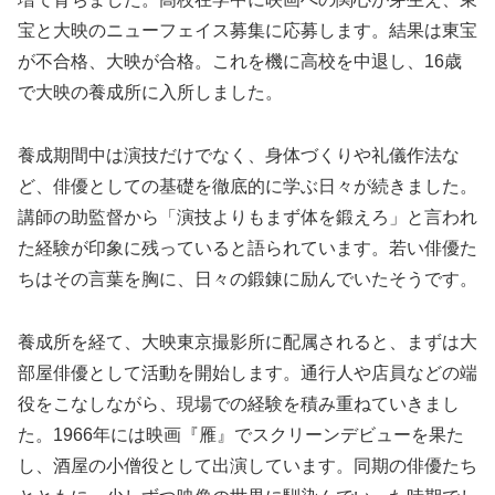
宝と大映のニューフェイス募集に応募します。結果は東宝
が不合格、大映が合格。これを機に高校を中退し、16歳
で大映の養成所に入所しました。
養成期間中は演技だけでなく、身体づくりや礼儀作法な
ど、俳優としての基礎を徹底的に学ぶ日々が続きました。
講師の助監督から「演技よりもまず体を鍛えろ」と言われ
た経験が印象に残っていると語られています。若い俳優た
ちはその言葉を胸に、日々の鍛錬に励んでいたそうです。
養成所を経て、大映東京撮影所に配属されると、まずは大
部屋俳優として活動を開始します。通行人や店員などの端
役をこなしながら、現場での経験を積み重ねていきまし
た。1966年には映画『雁』でスクリーンデビューを果た
し、酒屋の小僧役として出演しています。同期の俳優たち