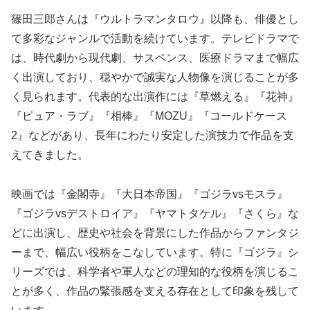
篠田三郎さんは『ウルトラマンタロウ』以降も、俳優とし
て多彩なジャンルで活動を続けています。テレビドラマで
は、時代劇から現代劇、サスペンス、医療ドラマまで幅広
く出演しており、穏やかで誠実な人物像を演じることが多
く見られます。代表的な出演作には『草燃える』『花神』
『ピュア・ラブ』『相棒』『MOZU』『コールドケース
2』などがあり、長年にわたり安定した演技力で作品を支
えてきました。
映画では『金閣寺』『大日本帝国』『ゴジラvsモスラ』
『ゴジラvsデストロイア』『ヤマトタケル』『さくら』な
どに出演し、歴史や社会を背景にした作品からファンタジ
ーまで、幅広い役柄をこなしています。特に『ゴジラ』シ
リーズでは、科学者や軍人などの理知的な役柄を演じるこ
とが多く、作品の緊張感を支える存在として印象を残して