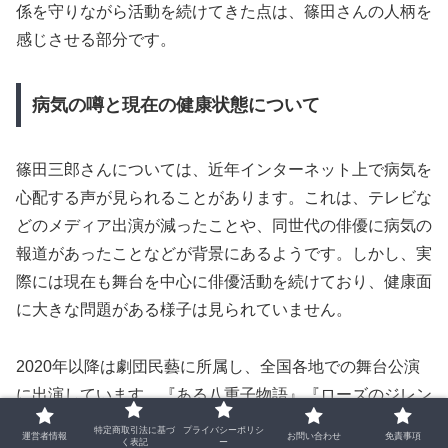
係を守りながら活動を続けてきた点は、篠田さんの人柄を
感じさせる部分です。
病気の噂と現在の健康状態について
篠田三郎さんについては、近年インターネット上で病気を
心配する声が見られることがあります。これは、テレビな
どのメディア出演が減ったことや、同世代の俳優に病気の
報道があったことなどが背景にあるようです。しかし、実
際には現在も舞台を中心に俳優活動を続けており、健康面
に大きな問題がある様子は見られていません。
2020年以降は劇団民藝に所属し、全国各地での舞台公演
に出演しています。『ある八重子物語』『ローズのジレン
マ』『八月の鯨』など、長時間の舞台にも継続して出演し
特定商取引法に基づ
プライバシーポリシ
運営者情報
お問い合わせ
免責事項
く表記
ー