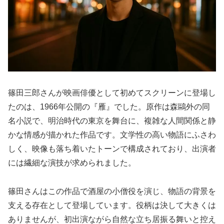
篠田三郎さんが映画俳優として初めてスクリーンに登場し
たのは、1966年公開の『雁』でした。原作は森鷗外の同
名小説で、明治時代の東京を舞台に、複雑な人間関係と静
かな情感が描かれた作品です。文学性の高い物語にふさわ
しく、映像も落ち着いたトーンで構成されており、出演者
には繊細な演技が求められました。
篠田さんはこの作品で酒屋の小僧役を演じ、物語の背景を
支える存在として登場しています。役柄は決して大きくは
ありませんが、初出演ながら自然な立ち居振る舞いと控え