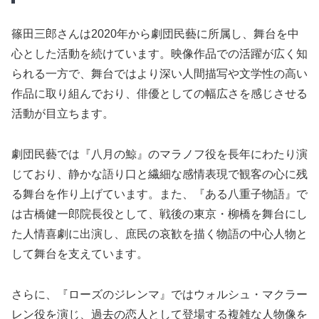
篠田三郎さんは2020年から劇団民藝に所属し、舞台を中
心とした活動を続けています。映像作品での活躍が広く知
られる一方で、舞台ではより深い人間描写や文学性の高い
作品に取り組んでおり、俳優としての幅広さを感じさせる
活動が目立ちます。
劇団民藝では『八月の鯨』のマラノフ役を長年にわたり演
じており、静かな語り口と繊細な感情表現で観客の心に残
る舞台を作り上げています。また、『ある八重子物語』で
は古橋健一郎院長役として、戦後の東京・柳橋を舞台にし
た人情喜劇に出演し、庶民の哀歓を描く物語の中心人物と
して舞台を支えています。
さらに、『ローズのジレンマ』ではウォルシュ・マクラー
レン役を演じ、過去の恋人として登場する複雑な人物像を