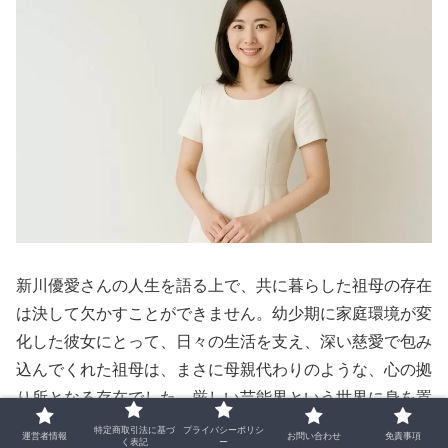
新川優愛さんの人生を語る上で、共に暮らした祖母の存在
は決して欠かすことができません。幼少期に家庭環境が変
化した彼女にとって、日々の生活を支え、深い慈愛で包み
込んでくれた祖母は、まさに母親代わりのような、心の拠
り所となる存在でした。厳しい芸能界という世界に身を置
きながらも、彼女が常に謙虚で礼儀正しい姿勢を崩さない
特定商取引法に基づ
プライバシーポリシ
運営者情報
お問い合わせ
免責事項
く表記
ー