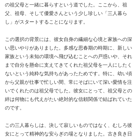
の祖父母と一緒に暮らすという道でした。ここから、祖
父、祖母、そして優愛さんという少し珍しい「三人暮ら
し」がスタートすることになります。
この選択の背景には、彼女自身の繊細な心境と家族への深
い思いやりがありました。多感な思春期の時期に、新しい
家族という未知の環境へ飛び込むことへの戸惑いや、それ
まで自分を懸命に支えてきてくれた祖父母を一人にしたく
ないという純粋な気持ちがあったためです。特に、幼い頃
から父親が仕事で忙しい間、常にそばにいて深い愛情を注
いでくれたのは祖父母でした。彼女にとって、祖父母との
絆は何物にも代えがたい絶対的な信頼関係で結ばれていた
のです。
この三人暮らしは、決して寂しいものではなく、むしろ彼
女にとって精神的な安らぎの場となりました。古き良き日