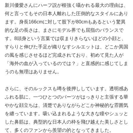
新川優愛さんにハーフ説が根強く囁かれる最大の理由は、
何と言ってもその日本人離れした圧倒的なスタイルにあり
ます。身長166cmに対して股下が80cmもあるという驚異
的な足の長さは、まさにモデル界でも屈指のバランスで
す。8頭身という言葉では収まりきらないほどの小顔と、
すらりと伸びた手足が織りなすシルエットは、どこか異国
の風を感じさせるほど完成されており、初めて見た人が
「海外の血が入っているのでは？」と直感的に感じてしま
うのも無理はありません。
さらに、そのルックスも噂を後押ししています。透明感あ
ふれる肌に、一つひとつのパーツがはっきりと主張する華
やかな顔立ちは、清楚でありながらどこか神秘的な雰囲気
を纏っています。吸い込まれるような大きな瞳やシュッと
した鼻筋は、典型的な日本人の枠を飛び越えた美しさとし
て、多くのファンから羨望の的となってきました。