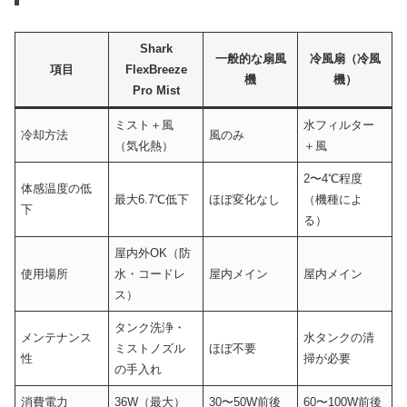
Shark
一般的な扇風
冷風扇（冷風
項目
FlexBreeze
機
機）
Pro Mist
ミスト＋風
水フィルター
冷却方法
風のみ
（気化熱）
＋風
2〜4℃程度
体感温度の低
最大6.7℃低下
ほぼ変化なし
（機種によ
下
る）
屋内外OK（防
使用場所
水・コードレ
屋内メイン
屋内メイン
ス）
タンク洗浄・
メンテナンス
水タンクの清
ミストノズル
ほぼ不要
性
掃が必要
の手入れ
消費電力
36W（最大）
30〜50W前後
60〜100W前後