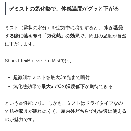
✅ミストの気化熱で、体感温度がグッと下がる
ミスト（霧状の水分）を空気中に噴射すると、
水が蒸発
する際に熱を奪う「気化熱」の効果
で、周囲の温度が自然
に下がります。
Shark FlexBreeze Pro Mistでは、
超微細なミストを最大3m先まで噴射
気化熱効果で
最大6.7℃の温度低下
が期待できる
という高性能ぶり。 しかも、ミストはドライタイプなの
で
肌や家具が濡れにくく、屋内外どちらでも快適に使える
のが魅力です。