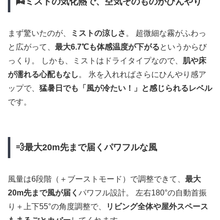
🌬️ミストの気化熱で、空気そのものがひんやり
まず驚いたのが、
ミストの涼しさ
。 超微細な霧がふわっ
と広がって、
最大6.7℃も体感温度が下がる
というからび
っくり。 しかも、ミストはドライタイプなので、
肌や床
が濡れる心配もなし
。 氷を入れればさらにひんやり感ア
ップで、
猛暑日でも「風が冷たい！」と感じられるレベル
です。
💨最大20m先まで届くパワフルな風
風量は6段階（＋ブーストモード）で調整できて、
最大
20m先まで風が届く
パワフル設計。 左右180°の自動首振
り＋上下55°の角度調整で、
リビング全体や屋外スペース