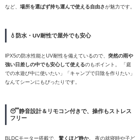
など、
場所を選ばず持ち運んで使える自由さ
が魅力です。
💧防水・UV耐性で屋外でも安心
IPX5の防水性能とUV耐性を備えているので、
突然の雨や
強い日差しの中でも安心して使える
のもポイント。 「庭
での水遊び中に使いたい」「キャンプで日陰を作りたい」
なんてシーンにもぴったりです。
😴静音設計＆リモコン付きで、操作もストレス
フリー
BLDCモーター搭載で、
驚くほど静か
。 夜の就寝時や子ど