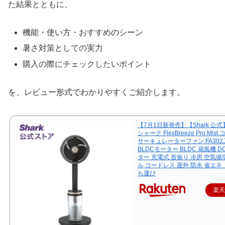
た結果とともに、
機能・使い方・おすすめのシーン
暑さ対策としての実力
購入の際にチェックしたいポイント
を、レビュー形式でわかりやすくご紹介します。
【7月1日新発売】【Shark 公式】 
シャーク FlexBreeze Pro Mis
サーキュレーターファン FA302J 
BLDCモーター BLDC 扇風機 D
ター 充電式 首振り 冷房 空気循
ル コードレス 屋外 防水 省エネ 
ち運び
楽