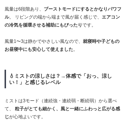
風量は6段階あり、
ブーストモードにするとかなりパワフ
ル
。 リビングの端から端まで風が届く感じで、
エアコン
の冷気を循環させる補助にもぴったり
です。
風量1〜3は静かでやさしい風なので、
就寝時や子どもの
お昼寝中にも安心して使えました
。
💧ミストの涼しさは？→体感で「おっ、涼し
い！」と感じるレベル
ミストは3モード（連続強・連続弱・断続弱）から選べ
て、
粒子がとても細かく、風と一緒にふわっと広がる感
じ
が心地よいです。