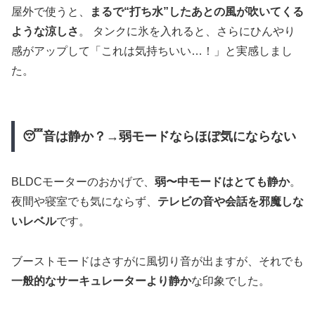
屋外で使うと、
まるで“打ち水”したあとの風が吹いてくる
ような涼しさ
。 タンクに氷を入れると、さらにひんやり
感がアップして「これは気持ちいい…！」と実感しまし
た。
😴音は静か？→弱モードならほぼ気にならない
BLDCモーターのおかげで、
弱〜中モードはとても静か
。
夜間や寝室でも気にならず、
テレビの音や会話を邪魔しな
いレベル
です。
ブーストモードはさすがに風切り音が出ますが、それでも
一般的なサーキュレーターより静か
な印象でした。