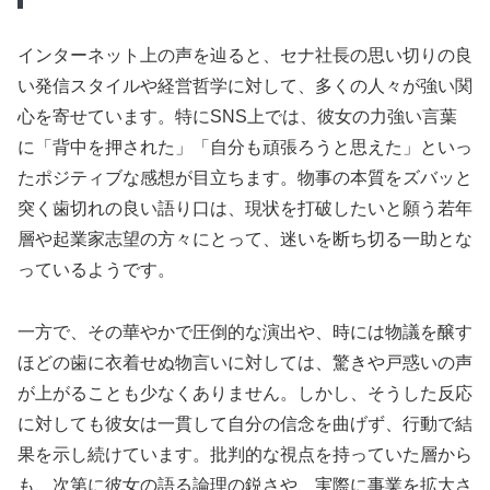
インターネット上の声を辿ると、セナ社長の思い切りの良
い発信スタイルや経営哲学に対して、多くの人々が強い関
心を寄せています。特にSNS上では、彼女の力強い言葉
に「背中を押された」「自分も頑張ろうと思えた」といっ
たポジティブな感想が目立ちます。物事の本質をズバッと
突く歯切れの良い語り口は、現状を打破したいと願う若年
層や起業家志望の方々にとって、迷いを断ち切る一助とな
っているようです。
一方で、その華やかで圧倒的な演出や、時には物議を醸す
ほどの歯に衣着せぬ物言いに対しては、驚きや戸惑いの声
が上がることも少なくありません。しかし、そうした反応
に対しても彼女は一貫して自分の信念を曲げず、行動で結
果を示し続けています。批判的な視点を持っていた層から
も、次第に彼女の語る論理の鋭さや、実際に事業を拡大さ