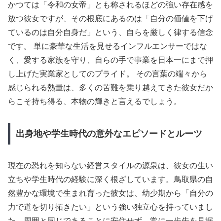
かつては「令和の女帝」とも称されるほどの強い存在感を
放つ彼女ですが、その根底にあるのは「自分の価値を下げ
ているのは自分自身だ」という、自らを厳しく律する信念
です。 単に豪華な生活を見せるインフルエンサーではな
く、愛する家族を守り、自らの手で事業を日本一にまで押
し上げた実業家としてのプライド。 その言葉の端々から
感じられる熱量は、多くの苦難を乗り越えてきた彼女だか
らこそ持ち得る、本物の輝きと言えるでしょう。
出身地や学生時代の意外なエピソードとルーツ
現在の恐れを知らない経営スタイルの源泉は、彼女の生い
立ちや学生時代の経験に深く根ざしています。鳥取県の自
然豊かな環境で生まれ育った彼女は、幼少期から「自分の
力で道を切り拓きたい」という強い独立心を持っていまし
た。周囲と同じであることに安住せず、常に一歩先を見据