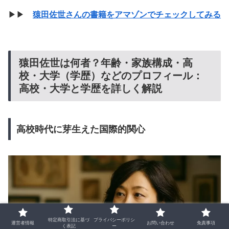
▶▶
猿田佐世さんの書籍をアマゾンでチェックしてみる
猿田佐世は何者？年齢・家族構成・高
校・大学（学歴）などのプロフィール：
高校・大学と学歴を詳しく解説
高校時代に芽生えた国際的関心
特定商取引法に基づ
プライバシーポリシ
運営者情報
お問い合わせ
免責事項
く表記
ー