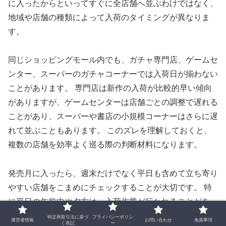
に入ったからといってすぐに全店舗へ並ぶわけではなく、
地域や店舗の種類によって入荷のタイミングが異なりま
す。
同じショッピングモール内でも、ガチャ専門店、ゲームセ
ンター、スーパーのガチャコーナーでは入荷日が揃わない
ことがあります。 専門店は新作の入荷が比較的早い傾向
がありますが、ゲームセンターは店舗ごとの調整で遅れる
ことがあり、スーパーや書店の小規模コーナーはさらに遅
れて並ぶこともあります。 このズレを理解しておくと、
複数の店舗を効率よく巡る際の判断材料になります。
発売月に入ったら、週末だけでなく平日も含めて立ち寄り
やすい店舗をこまめにチェックすることが大切です。 特
に平日の午前中や夕方は、入荷作業が行われることがあ
り、ちょうど設置された直後に遭遇できる可能性がありま
特定商取引法に基づ
プライバシーポリシ
運営者情報
お問い合わせ
免責事項
く表記
ー