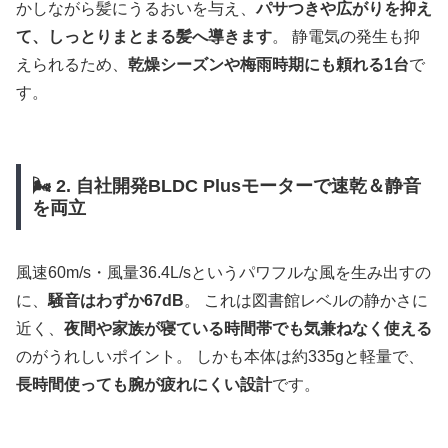
かしながら髪にうるおいを与え、
パサつきや広がりを抑え
て、しっとりまとまる髪へ導きます
。 静電気の発生も抑
えられるため、
乾燥シーズンや梅雨時期にも頼れる1台
で
す。
🌬 2. 自社開発BLDC Plusモーターで速乾＆静音
を両立
風速60m/s・風量36.4L/sというパワフルな風を生み出すの
に、
騒音はわずか67dB
。 これは図書館レベルの静かさに
近く、
夜間や家族が寝ている時間帯でも気兼ねなく使える
のがうれしいポイント。 しかも本体は約335gと軽量で、
長時間使っても腕が疲れにくい設計
です。