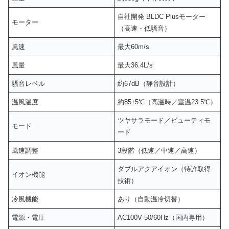
自社開発 BLDC Plusモーター
モーター
（高速・低騒音）
風速
最大60m/s
風量
最大36.4L/s
騒音レベル
約67dB（静音設計）
温風温度
約85±5℃（高温時／室温23.5℃）
ツヤサラモード／ビューティモ
モード
ード
風速調整
3段階（低速／中速／高速）
ダブルアクアイオン（特許取得
イオン機能
技術）
冷風機能
あり（自動温冷切替）
電源・電圧
AC100V 50/60Hz（国内専用）