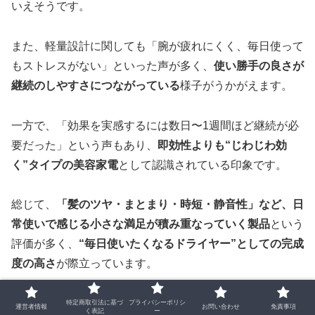
いえそうです。
また、軽量設計に関しても「腕が疲れにくく、毎日使って
もストレスがない」といった声が多く、
使い勝手の良さが
継続のしやすさにつながっている
様子がうかがえます。
一方で、「効果を実感するには数日〜1週間ほど継続が必
要だった」という声もあり、
即効性よりも“じわじわ効
く”タイプの美容家電
として認識されている印象です。
総じて、
「髪のツヤ・まとまり・時短・静音性」など、日
常使いで感じる小さな満足が積み重なっていく製品
という
評価が多く、
“毎日使いたくなるドライヤー”としての完成
度の高さ
が際立っています。
特定商取引法に基づ
プライバシーポリシ
運営者情報
お問い合わせ
免責事項
く表記
ー