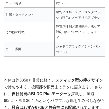
コード長さ
約1.7m
速乾ノズル／スタイリングブラ
付属アタッチメント
シ（猪毛）／ヘアリペアブラシ
静電気抑制／消臭効果／肌ケア
その他の特徴
対応（約37℃のビューティモー
ド）
シャドウブラック／シャンパン
カラー展開
ゴールド
本体は約335gと非常に軽く、
スティック型のI字デザイン
で持ちやすく、後頭部や根元までラクに届きます。 さら
に、
自社開発のBLDC Plusモーター
を搭載し、風速
60m/s・風量36.4L/sというパワフルな風を生み出しながら
も、
騒音はわずか67dBと静音性にも配慮
されています。