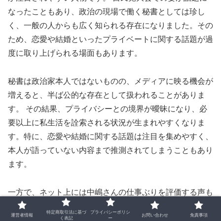
なったこともあり、政治の現場で働く秘書としては珍し
く、一般の人からも広く知られる存在になりました。その
ため、恋愛や結婚といったプライベートに関する話題が過
度に取り上げられる場面もあります。
秘書は政治家本人ではないものの、メディアに映る機会が
増えると、半ば公的な存在として扱われることがありま
す。 その結果、プライバシーとの境界が曖昧になり、必
要以上に私生活を詮索される状況が生まれやすくなりま
す。特に、恋愛や結婚に関する話題は注目を集めやすく、
本人が語っていない内容まで推測されてしまうこともあり
ます。
一方で、ネット上には中嶋さんの仕事ぶりを評価する声も
多く見られます。 議員の秘書として日々多忙な業務をこ
特定商取引法に基づ
プライバシーポリシ
運営者情報
お問い合わせ
免責事項
なし、丁寧な対応を続けている姿勢に対して、好意的な意
く表記
ー