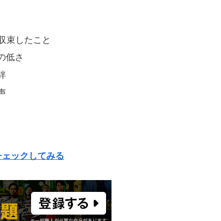
収束したこと
の低さ
絆
声
チェックしてみる