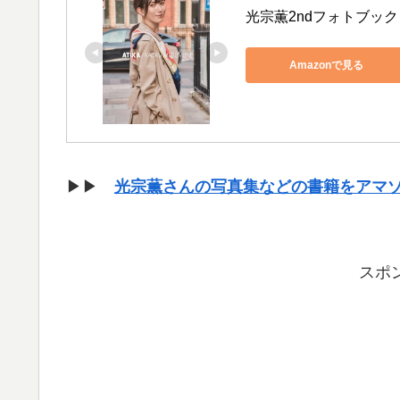
光宗薫2ndフォトブック AT
Amazonで見る
▶▶
光宗薫さんの写真集などの書籍をアマ
スポ