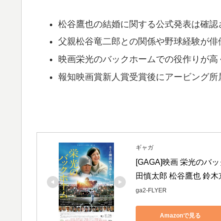
松谷鷹也の結婚に関する公式発表は確認
父親松谷竜二郎との関係や野球経験が俳
映画栄光のバックホームでの役作りが高
報知映画賞新人賞受賞後にアービング所
ギャガ
[GAGA]映画 栄光のバ
田慎太郎 松谷鷹也 鈴木
ga2-FLYER
Amazonで見る