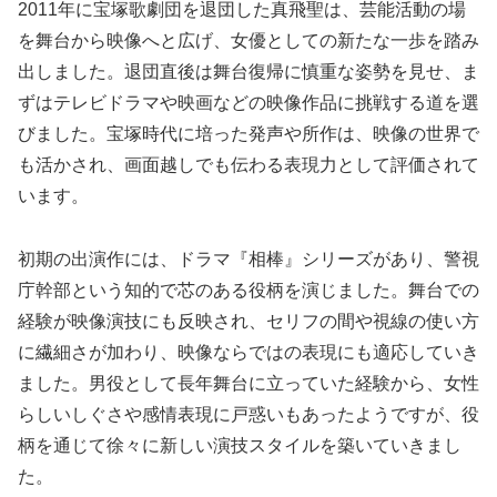
2011年に宝塚歌劇団を退団した真飛聖は、芸能活動の場
を舞台から映像へと広げ、女優としての新たな一歩を踏み
出しました。退団直後は舞台復帰に慎重な姿勢を見せ、ま
ずはテレビドラマや映画などの映像作品に挑戦する道を選
びました。宝塚時代に培った発声や所作は、映像の世界で
も活かされ、画面越しでも伝わる表現力として評価されて
います。
初期の出演作には、ドラマ『相棒』シリーズがあり、警視
庁幹部という知的で芯のある役柄を演じました。舞台での
経験が映像演技にも反映され、セリフの間や視線の使い方
に繊細さが加わり、映像ならではの表現にも適応していき
ました。男役として長年舞台に立っていた経験から、女性
らしいしぐさや感情表現に戸惑いもあったようですが、役
柄を通じて徐々に新しい演技スタイルを築いていきまし
た。