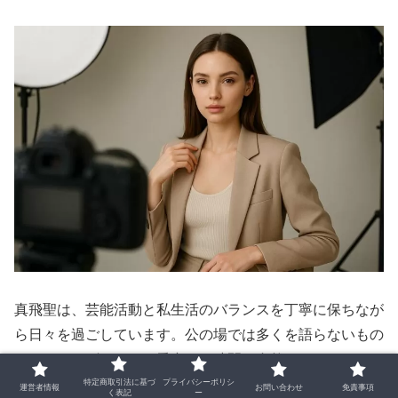
真飛聖は、芸能活動と私生活のバランスを丁寧に保ちなが
ら日々を過ごしています。公の場では多くを語らないもの
の、インタビューでは愛犬との時間や自然とのふれあいに
ついて触れることがあり、穏やかな日常の一端が垣間見え
特定商取引法に基づ
プライバシーポリシ
運営者情報
お問い合わせ
免責事項
く表記
ー