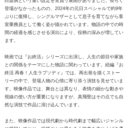
白血病という重い設定を背負う展開がありました。長らく
登場がなかったものの、2024年の元日スペシャルで約9年
ぶりに復帰し、シングルマザーとして息子を育てながら客
室乗務員として働く姿が描かれています。物語の中での時
間の経過を感じさせる演出により、役柄の深みが増してい
ます。
映画では『お終活』シリーズに出演し、人生の節目や家族
との関係をテーマにした物語に関わっています。続編『お
終活 再春！人生ラプソディ』では、再出発を描くストー
リーの中で、登場人物の心情に寄り添う演技を見せていま
す。映像作品では、舞台とは異なり、表情の細かな動きや
視線の使い方が重要になりますが、真飛聖はその点でも自
然な演技で作品に溶け込んでいます。
また、映像作品では現代劇から時代劇まで幅広いジャンル