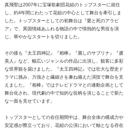
真飛聖は2007年に宝塚歌劇団花組のトップスターに就任
し、約4年間にわたって花組の中心として舞台を牽引しま
した。トップスターとしての初舞台は『愛と死のアラビ
ア』で、異国情緒あふれる物語の中で情熱的な男役を演
じ、華やかなスタートを切りました。
その後も『太王四神記』『相棒』『麗しのサブリナ』『虞
美人』など、幅広いジャンルの作品に出演し、観客に多彩
な世界観を届けました。『太王四神記』では壮大な歴史ド
ラマに挑み、力強さと繊細さを兼ね備えた演技で舞台を支
えました。『相棒』ではテレビドラマとの連動企画として
舞台化され、現代劇の中で知的な役柄を演じることで新た
な一面を見せています。
トップスターとしての在任期間中は、舞台全体の構成力や
安定感が際立っており、花組の公演において軸となる存在