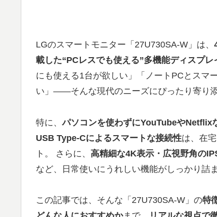
LGのスマートモニター「27U730SA-W」は、
載した“PCレスでも使える”多機能ディスプレ
にも使える1台が欲しい」「ノートPCとスマ
い」――そんな現代のニーズにぴったり寄り
特に、
パソコンを使わずにYouTubeやNetf
USB Type-Cによるスマートな接続性
は、在宅
ト。 さらに、
高精細な4K表示・広視野角のI
など、日常使いにうれしい機能がしっかり詰
この記事では、そんな「27U730SA-W」の
特
どんな人におすすめか
まで、
リアルな視点で