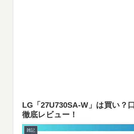
LG「27U730SA-W」は買
徹底レビュー！
雑記