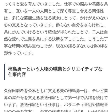
っくりと愛を育んでいきました。仕事での悩みや葛藤を共
有し、互いを一人の人間として深く尊重し合える関係性
は、多忙な芸能生活を送る彼女にとって、かけがえのない
心の支えとなっていきます。飾らない自分をさらけ出し、
共に歩んでいけるという確信が得られたことで、二人は自
然な流れで生涯を共にする決断を下しました。こうした丁
寧な時間の積み重ねこそが、現在の揺るぎない夫婦の絆を
形作っています。
柿島勇一という人物の職業とクリエイティブな
仕事内容
久保田磨希を公私ともに支える夫の柿島勇一は、テレビ業
界の屋台骨を支える放送作家として第一線で活躍を続けて
います。放送作家という仕事は、バラエティ番組や情報番
組の企画を立案し、台本の構成を練り上げる、いわば番組