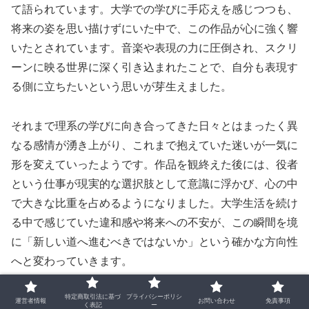
て語られています。大学での学びに手応えを感じつつも、
将来の姿を思い描けずにいた中で、この作品が心に強く響
いたとされています。音楽や表現の力に圧倒され、スクリ
ーンに映る世界に深く引き込まれたことで、自分も表現す
る側に立ちたいという思いが芽生えました。
それまで理系の学びに向き合ってきた日々とはまったく異
なる感情が湧き上がり、これまで抱えていた迷いが一気に
形を変えていったようです。作品を観終えた後には、役者
という仕事が現実的な選択肢として意識に浮かび、心の中
で大きな比重を占めるようになりました。大学生活を続け
る中で感じていた違和感や将来への不安が、この瞬間を境
に「新しい道へ進むべきではないか」という確かな方向性
へと変わっていきます。
特定商取引法に基づ
プライバシーポリシ
その後、大学で必要な単位をすべて取得し、一区切りをつ
運営者情報
お問い合わせ
免責事項
く表記
ー