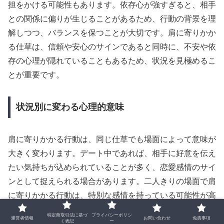
担をかける可能性もあります。依存心が強すぎると、相手
との関係に偏りが生じることがあるため、行動の背景を理
解しつつ、バランスを保つことが大切です。肩に寄りかか
る仕草は、信頼や安心のサインであると同時に、不安や依
存の心理が隠れていることもあるため、状況を見極めるこ
とが重要です。
状況別に変わる心理的意味
肩に寄りかかる行動は、同じ仕草でも場面によって意味が
大きく変わります。デート中であれば、相手に好意を伝え
たい気持ちが込められていることが多く、恋愛感情のサイ
ンとして捉えられる場合があります。二人きりの場面で肩
に寄りかかる行動は、特別な感情を持っている可能性が高
く、相手に「もっと近づきたい」という気持ちを示してい
特定商取引法に基づ
プライバシーポリシ
運営者情報
お問い合わせ
免責事項
く表記
ー
ることがあります。