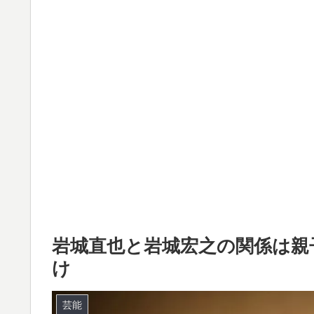
岩城直也と岩城宏之の関係は親
け
芸能