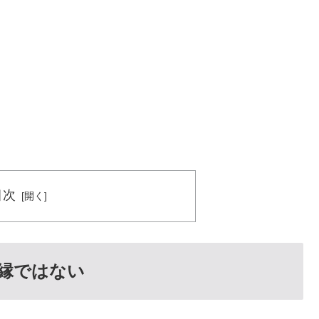
目次
縁ではない