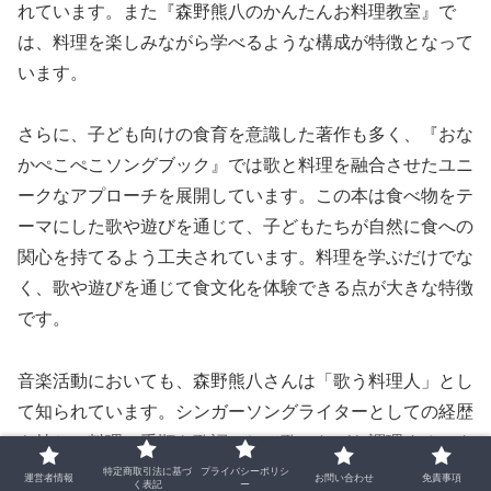
れています。また『森野熊八のかんたんお料理教室』で
は、料理を楽しみながら学べるような構成が特徴となって
います。
さらに、子ども向けの食育を意識した著作も多く、『おな
かぺこぺこソングブック』では歌と料理を融合させたユニ
ークなアプローチを展開しています。この本は食べ物をテ
ーマにした歌や遊びを通じて、子どもたちが自然に食への
関心を持てるよう工夫されています。料理を学ぶだけでな
く、歌や遊びを通じて食文化を体験できる点が大きな特徴
です。
音楽活動においても、森野熊八さんは「歌う料理人」とし
て知られています。シンガーソングライターとしての経歴
を持ち、料理の手順を歌詞にして歌いながら調理するスタ
イルを確立しました。これを発展させたCD『HA-RA-PE-
特定商取引法に基づ
プライバシーポリシ
運営者情報
お問い合わせ
免責事項
く表記
ー