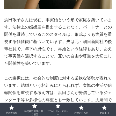
浜田敬子さんは現在、事実婚という形で家庭を築いていま
す。法律上の婚姻届を提出することなく、パートナーとの
関係を継続しているこのスタイルは、形式よりも実質を重
視する価値観に基づいています。夫は元・朝日新聞社の後
輩社員で、年下の男性です。再婚という経緯もあり、あえ
て事実婚を選択することで、互いの自由や尊重を大切にし
た関係性を築いています。
この選択には、社会的な制度に対する柔軟な姿勢が表れて
います。結婚という枠組みにとらわれず、実際の生活や信
頼関係を重視する考え方は、浜田さんが発信しているジェ
ンダー平等や多様性の尊重とも一致しています。夫婦間で
は、育児や家事の分担も自然な形で行われており、夫が育
特定商取引法に基づ
プライバシーポリシ
運営者情報
お問い合わせ
免責事項
児休業を取得した経験もあります。こうした家庭内の実践
く表記
ー