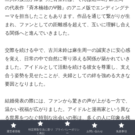
の代表作『斉木楠雄のΨ難』のアニメ版でエンディングテ
ーマを担当したこともあります。作品を通じて繋がりが生
まれ、ファンとしての距離感を超えて、互いに理解し合え
る関係へと進んでいきました。
交際を続ける中で、古川未鈴は麻生周一の誠実さに安心感
を覚え、日常の中で自然に寄り添える関係が築かれていき
ました。アイドルとして活動を続ける彼女を尊重し、支え
合う姿勢を見せたことが、夫婦としての絆を強める大きな
要因となりました。
結婚発表の際には、ファンから驚きの声が上がる一方で、
温かい祝福が広がりました。アイドルと漫画家という異な
る世界をつなぐ特別な出会いの形は、多くの人に印象を残
し、夢のような物語として語られることになりました。
特定商取引法に基づ
プライバシーポリシ
運営者情報
お問い合わせ
免責事項
く表記
ー