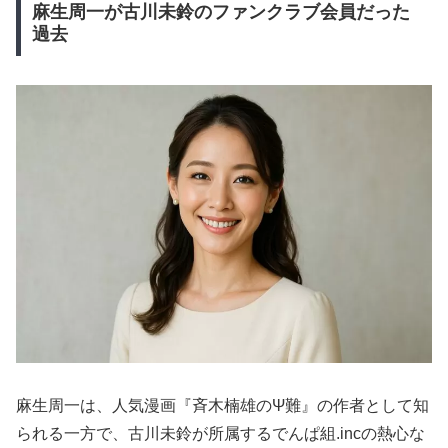
麻生周一が古川未鈴のファンクラブ会員だった
過去
麻生周一は、人気漫画『斉木楠雄のΨ難』の作者として知
られる一方で、古川未鈴が所属するでんぱ組.incの熱心な