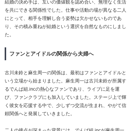
結婚の決め手は、互いの価値観を認め合い、無理なく生活
を共にできる関係性でした。仕事や活動の場が異なる二人
にとって、相手を理解し合う姿勢は欠かせないものであ
り、その積み重ねが結婚という選択を自然なものにしまし
た。
ファンとアイドルの関係から夫婦へ
古川未鈴と麻生周一の関係は、最初はファンとアイドルと
いう立場から始まりました。麻生周一は古川未鈴が所属す
るでんぱ組.incの熱心なファンであり、ライブに足を運
び、ファンクラブにも加入していました。ステージ上で輝
く彼女を応援する中で、少しずつ交流が生まれ、やがて信
頼関係へと発展していきました。
二人の接点が深まった背景には、でんぱ組.incが麻生周一