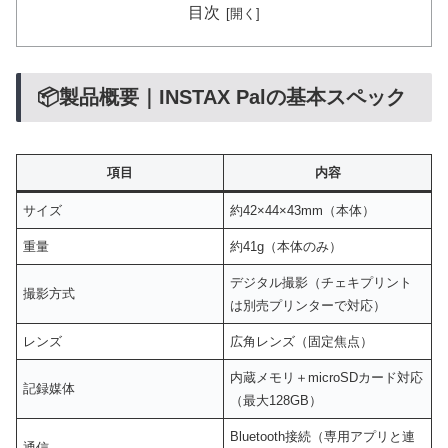
目次
📦製品概要｜INSTAX Palの基本スペック
項目
内容
サイズ
約42×44×43mm（本体）
重量
約41g（本体のみ）
デジタル撮影（チェキプリント
撮影方式
は別売プリンターで対応）
レンズ
広角レンズ（固定焦点）
内蔵メモリ＋microSDカード対応
記録媒体
（最大128GB）
Bluetooth接続（専用アプリと連
通信