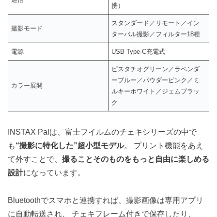
携）
スタンダード／リモート／イン
撮影モード
ターバル撮影／フィルター18種
電源
USB Type-C充電式
ピスタチオグリーン／ラベンダ
ーブルー／パウダーピンク／ミ
カラー展開
ルキーホワイト／ジェムブラッ
ク
INSTAX Palは、富士フイルムのチェキシリーズの中で
も
“撮影に特化した”超小型モデル
。 プリント機能をあえ
て外すことで、
撮ることそのものをもっと自由に楽しめる
設計
になっています。
Bluetoothでスマホと連携すれば、撮影画像は専用アプリ
に自動転送され、 チェキフレーム付きで保存したり、