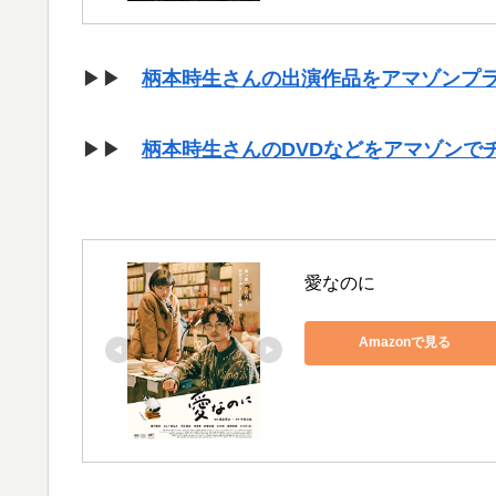
▶▶
柄本時生さんの出演作品をアマゾンプ
▶▶
柄本時生さんのDVDなどをアマゾンで
愛なのに
Amazonで見る