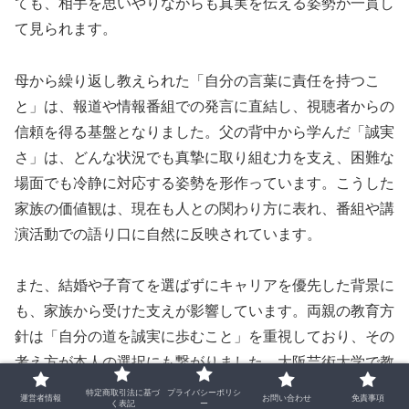
ても、相手を思いやりながらも真実を伝える姿勢が一貫し
て見られます。
母から繰り返し教えられた「自分の言葉に責任を持つこ
と」は、報道や情報番組での発言に直結し、視聴者からの
信頼を得る基盤となりました。父の背中から学んだ「誠実
さ」は、どんな状況でも真摯に取り組む力を支え、困難な
場面でも冷静に対応する姿勢を形作っています。こうした
家族の価値観は、現在も人との関わり方に表れ、番組や講
演活動での語り口に自然に反映されています。
また、結婚や子育てを選ばずにキャリアを優先した背景に
も、家族から受けた支えが影響しています。両親の教育方
針は「自分の道を誠実に歩むこと」を重視しており、その
考え方が本人の選択にも繋がりました。大阪芸術大学で教
授として学生に教える際にも、家庭で培った誠実さや正直
特定商取引法に基づ
プライバシーポリシ
運営者情報
お問い合わせ
免責事項
く表記
ー