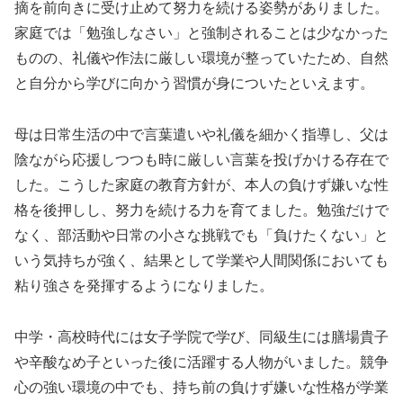
摘を前向きに受け止めて努力を続ける姿勢がありました。
家庭では「勉強しなさい」と強制されることは少なかった
ものの、礼儀や作法に厳しい環境が整っていたため、自然
と自分から学びに向かう習慣が身についたといえます。
母は日常生活の中で言葉遣いや礼儀を細かく指導し、父は
陰ながら応援しつつも時に厳しい言葉を投げかける存在で
した。こうした家庭の教育方針が、本人の負けず嫌いな性
格を後押しし、努力を続ける力を育てました。勉強だけで
なく、部活動や日常の小さな挑戦でも「負けたくない」と
いう気持ちが強く、結果として学業や人間関係においても
粘り強さを発揮するようになりました。
中学・高校時代には女子学院で学び、同級生には膳場貴子
や辛酸なめ子といった後に活躍する人物がいました。競争
心の強い環境の中でも、持ち前の負けず嫌いな性格が学業