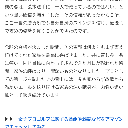
族の姿は、荒木選手に「一人で戦っているのではない」と
いう強い確信を与えました。その信頼があったからこそ、
ここ一番の勝負所でも自分自身のスイングを信じ、最後ま
で攻めの姿勢を貫くことができたのです。
念願の合格が決まった瞬間、その吉報は何よりもまず支え
続けてくれた家族を最高に喜ばせました。共に苦しみ、共
に笑い、同じ目標に向かって歩んできた月日が報われた瞬
間、家族の絆はより一層深いものとなりました。プロとし
ての第一歩を記したその背中には、今も変わらず故郷から
温かいエールを送り続ける家族の深い献身が、力強い追い
風として吹き続けています。
▶▶
女子プロゴルフに関する番組や雑誌などをアマゾン
でチェックしてみる