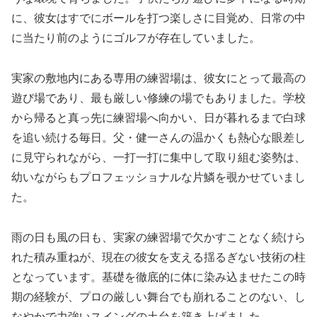
に、彼女はすでにボールを打つ楽しさに目覚め、日常の中
に当たり前のようにゴルフが存在していました。
実家の敷地内にある専用の練習場は、彼女にとって最高の
遊び場であり、最も厳しい修練の場でもありました。学校
から帰ると真っ先に練習場へ向かい、日が暮れるまで白球
を追い続ける毎日。父・健一さんの温かくも熱心な眼差し
に見守られながら、一打一打に集中して取り組む姿勢は、
幼いながらもプロフェッショナルな片鱗を覗かせていまし
た。
雨の日も風の日も、実家の練習場で欠かすことなく続けら
れた積み重ねが、現在の彼女を支える揺るぎない技術の柱
となっています。基礎を徹底的に体に染み込ませたこの時
期の経験が、プロの厳しい舞台でも崩れることのない、し
なやかで力強いスイングの土台を築き上げました。