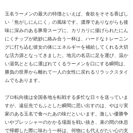
玉名ラーメンの最大の特徴といえば、食欲をそそる香ばし
い「焦がしにんにく」の風味です。濃厚でありながらも後
味に深みのある豚骨スープに、カリカリに揚げられたにん
にくチップが絶妙に絡み合う一杯は、ハードなトレーニン
グに打ち込む彼女の体にエネルギーを補給してくれる大切
な活力源となってきました。地元の名店に足を運び、温か
い湯気とともに運ばれてくるラーメンを口にする瞬間は、
勝負の世界から離れて一人の女性に戻れるリラックスタイ
ムでもあります。
プロ転向後は全国各地を転戦する多忙な日々を送っていま
すが、遠征先でもふとした瞬間に思い出すのは、やはり実
家のある玉名で食べたあの味だといいます。激しい優勝争
いやプレッシャーのかかる場面を戦い抜き、束の間の休息
で帰郷した際に味わう一杯は、何物にも代えがたい心の支