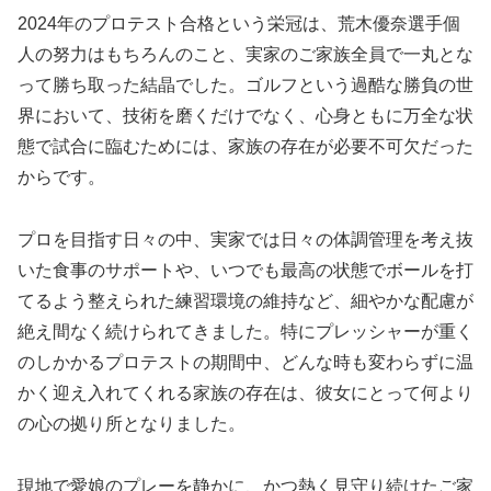
2024年のプロテスト合格という栄冠は、荒木優奈選手個
人の努力はもちろんのこと、実家のご家族全員で一丸とな
って勝ち取った結晶でした。ゴルフという過酷な勝負の世
界において、技術を磨くだけでなく、心身ともに万全な状
態で試合に臨むためには、家族の存在が必要不可欠だった
からです。
プロを目指す日々の中、実家では日々の体調管理を考え抜
いた食事のサポートや、いつでも最高の状態でボールを打
てるよう整えられた練習環境の維持など、細やかな配慮が
絶え間なく続けられてきました。特にプレッシャーが重く
のしかかるプロテストの期間中、どんな時も変わらずに温
かく迎え入れてくれる家族の存在は、彼女にとって何より
の心の拠り所となりました。
現地で愛娘のプレーを静かに、かつ熱く見守り続けたご家