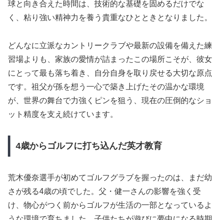
球と向き合えた時間は、技術的な基礎を固めるだけでな
く、粘り強い精神力を養う貴重なひとときとなりました。
どんなに立派なカントリークラブや最新の設備を備えた練
習場よりも、家族の愛情が詰まったこの場所こそが、彼女
にとって最も落ち着き、自分自身を取り戻せる大切な原点
です。祖父が孫を想う一心で築き上げたその温かな環境
が、世界の舞台で力強くピンを狙う、現在の圧倒的なショ
ット精度を支え続けています。
4歳からゴルフに打ち込んだ英才教育
荒木優奈選手が初めてゴルフグラブを握ったのは、まだ幼
さが残る4歳の頃でした。父・健一さんの影響を強く受
け、物心がつく前からゴルフが生活の一部となっているよ
うな環境で育ちました。子供たちが遊びに夢中になる時期