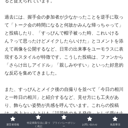
ると捉えられています。
過去には、握手会の参加者が少なかったことを逆手に取っ
て「トーク会の時間になると何故かみんな帰っちゃって」
と投稿したり、「すっぴんで帽子被った時、これいける
ん？って思ったけどメイクしたらいけた」とコメントを添
えて画像を公開するなど、日常の出来事をユーモラスに表
現するスタイルが特徴です。こうした投稿は、ファンから
「さらけ出しアイドル」「親しみやすい」といった好意的
な反応を集めてきました。
また、すっぴんとメイク後の自撮りを並べて「今日の相川
と一昨日の相川」と紹介するなど、見せ方にも工夫があ
り、飾らない姿勢が共感を呼んでいます。これらの投稿
は、炎上というよりも「話題性のある発信」として受け止
められ、結果的にファンとの距離を縮める効果を生んでい
特定商取引法に基づ
プライバシーポリシ
運営者情報
お問い合わせ
免責事項
く表記
ー